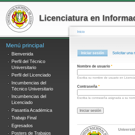
Menú secundario
Pa
co
Licenciatura en Informa
pr
Inicio
Menú principal
Se encuentra usted a
Solapas principales
Iniciar sesión
(solapa activa)
Solicitar una
Bienvenida
Perfil del Técnico
Nombre de usuario
*
Universitario
Perfil del Licenciado
Escriba su nombre de usuario en Licencia
Incumbencias del
Contraseña
*
Técnico Universitario
Incumbencias del
Escriba la contraseña asignada a su nom
Licenciado
Pasantía Académica
Trabajo Final
Egresados
Universid
Posters de Trabajos